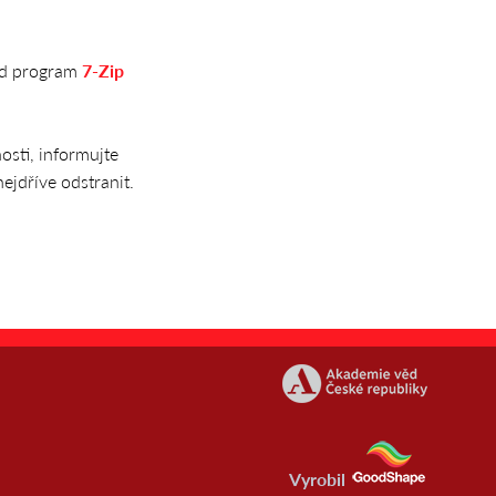
lad program
7-Zip
sti, informujte
ejdříve odstranit.
Vyrobil