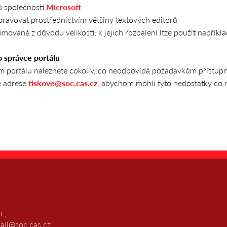
ů společnosti
Microsoft
 upravovat prostřednictvím většiny textových editorů
mované z důvodu velikosti; k jejich rozbalení ltze použít napřík
 správce portálu
portálu naleznete cokoliv, co neodpovídá požadavkům přístupno
é adrese
tiskove@soc.cas.cz
, abychom mohli tyto nedostatky co n
v.i.,
mail@soc.cas.cz