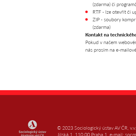
(zdarma) či program
RTF - lze otevřít či
ZIP - soubory kompri
(zdarma)
Kontakt na technického
Pokud v našem webovém 
nás prosím na e-mailov
© 2023 Sociologický ústav AV ČR, v.
Jilská 1, 110 00 Praha 1, e-mail: soc