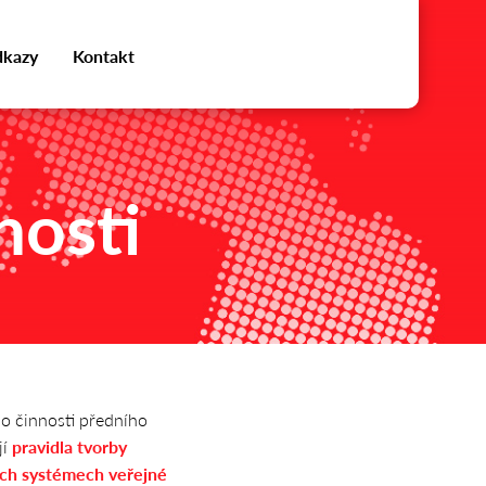
kazy
Kontakt
nosti
 o činnosti předního
jí
pravidla tvorby
ích systémech veřejné