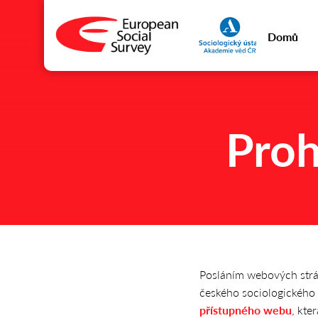
Domů
Proh
Posláním webových strán
českého sociologického
přístupného webu
, kte