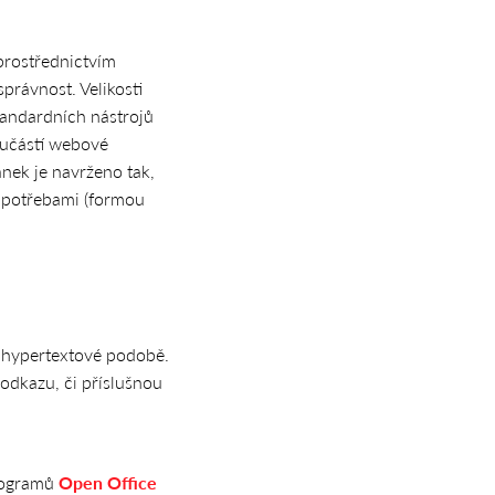
prostřednictvím
právnost. Velikosti
tandardních nástrojů
oučástí webové
nek je navrženo tak,
mi potřebami (formou
 hypertextové podobě.
 odkazu, či příslušnou
programů
Open Office