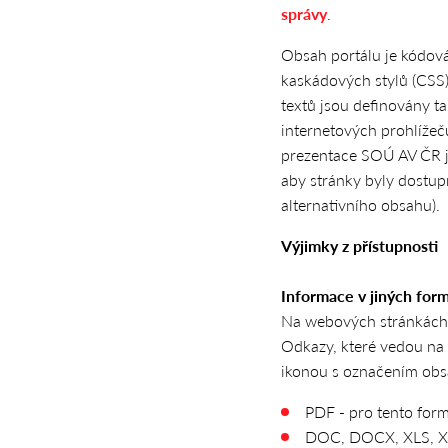
správy
.
Obsah portálu je kódov
kaskádových stylů (CSS)
textů jsou definovány t
internetových prohlížeč
prezentace SOÚ AV ČR je
aby stránky byly dostupn
alternativního obsahu).
Výjimky z přístupnosti
Informace v jiných for
Na webových stránkách 
Odkazy, které vedou na 
ikonou s označením ob
PDF - pro tento form
DOC, DOCX, XLS, XLS