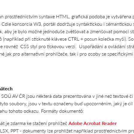
án prostřednictvím syntaxe HTML, grafická podoba je vytvářena 
 Cdle konsorcia W3, portál dodržuje syntaktickou i sémantickou s
ak, aby je bylo možné jednoduše zvětšovat a zmenšovat pomocí s
ů (například při stisknuté klávese CTRL + posun kolečka myši). S
 rovněž CSS styl pro tiskovou verzi. Uspořádání a ovládání strá
é jak pro alternativní prohlížeče, tak i pro osoby se specifický
mátech
SOÚ AV ČR jsou některá data prezentována v jiné než textové či
tyto soubory, jsou v textu označeny buď upozorněním, jaký je cíl
sahu tohoto odkazu. Formáty dokumentů:
át je zdarma ke stažení prohlížeč
Adobe Acrobat Reader
X, PPT - dokumenty lze prohlížet například prostřednictvím 