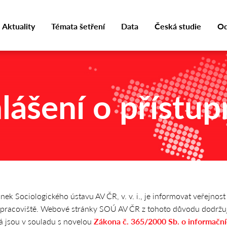
Aktuality
Témata šetření
Data
Česká studie
Od
lášení o přístup
ek Sociologického ústavu AV ČR, v. v. i., je informovat veřejnost
 pracoviště. Webové stránky SOÚ AV ČR z tohoto důvodu dodržu
rá jsou v souladu s novelou
Zákona č. 365/2000 Sb. o informačn